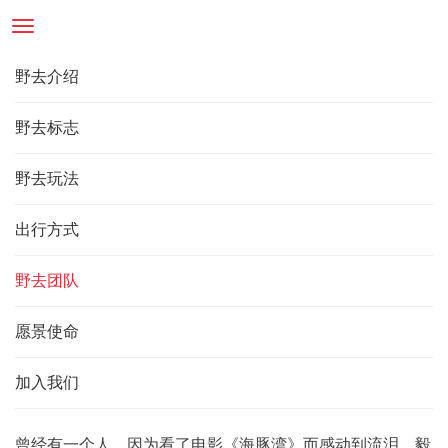
Toggle
navigation
野去介绍
野去标志
野去玩法
出行方式
野去团队
愿景使命
加入我们
曾经有一个人，因为看了电影《海豚湾》而感动到流泪，毅