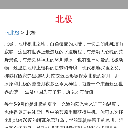
北极
南北极
北极
北极，地球极北之地，白色覆盖的大陆，一切是如此纯洁而
寂静。这里有世界上最遥远的水道航程，有最动人心魄的荒
野景色，有最鬼斧神工的冰川浮冰，也有夏日可爱的北极动
物，这里是地球上难得的是梦幻奇境。现代极地探险之父、
挪威探险家弗里德约夫.南森这么形容探索北极的岁月：那
冰原和北极的漫漫月夜多么令人神往，就像一个来自遥远世
界的梦......生活中因为有了梦，所以才有价值。
每年5-9月份是北极的夏季，充沛的阳光带来适宜的温度，
也使得覆盖在冰雪世界中的苔原重新获得生机。你可以选择
来到北纬78度的斯瓦尔巴群岛，坐船观赏峡湾里的冰川、浮