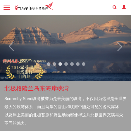
Toggle
navigation
北极格陵兰岛东海岸峡湾
Scoresby Sund峡湾被誉为是最美丽的峡湾，不仅因为这里是全世界
最大的峡湾体系，而且两岸的雪山和峡湾中随处可见的各式浮冰，
以及岸上美丽的北极苔原和野生动物都使得这片北极世界充满与众
不同的魅力。