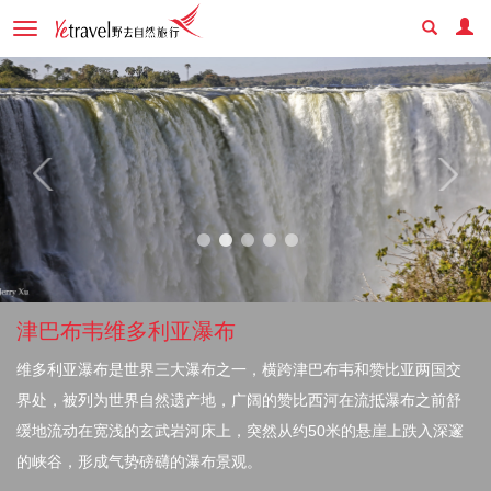
Toggle
navigation
津巴布韦维多利亚瀑布
维多利亚瀑布是世界三大瀑布之一，横跨津巴布韦和赞比亚两国交
界处，被列为世界自然遗产地，广阔的赞比西河在流抵瀑布之前舒
缓地流动在宽浅的玄武岩河床上，突然从约50米的悬崖上跌入深邃
的峡谷，形成气势磅礴的瀑布景观。