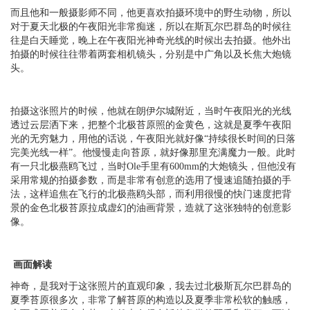
而且他和一般摄影师不同，他更喜欢拍摄环境中的野生动物，所以
对于夏天北极的午夜阳光非常痴迷，所以在斯瓦尔巴群岛的时候往
往是白天睡觉，晚上在午夜阳光神奇光线的时候出去拍摄。他外出
拍摄的时候往往带着两套相机镜头，分别是中广角以及长焦大炮镜
头。
拍摄这张照片的时候，他就在朗伊尔城附近，当时午夜阳光的光线
透过云层洒下来，把整个北极苔原照的金黄色，这就是夏季午夜阳
光的无穷魅力，用他的话说，午夜阳光就好像“持续很长时间的日落
完美光线一样”。他慢慢走向苔原，就好像那里充满魔力一般。此时
有一只北极燕鸥飞过，当时Ole手里有600mm的大炮镜头，但他没有
采用常规的拍摄参数，而是非常有创意的选用了慢速追随拍摄的手
法，这样追焦在飞行的北极燕鸥头部，而利用很慢的快门速度把背
景的金色北极苔原拉成虚幻的油画背景，造就了这张独特的创意影
像。
画面解读
神奇，是我对于这张照片的直观印象，我去过北极斯瓦尔巴群岛的
夏季苔原很多次，非常了解苔原的构造以及夏季非常松软的触感，