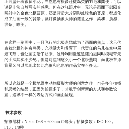
上面盛开着很多小花，当然也有很多迁徙鸟类的羽毛和粪便，可以
说是非常自然写实的感觉。但在这张照片中，无论是画面下部阳光
照射中的金色北极苔原，还是背后大片阴影处绿色的苔原，都虚化
成了油画一般的背景，就好像抽象大师的随意之作，柔和、质感、
线条、唯美。
在这样一副画中，一只飞行的北极燕鸥成为了画面的焦点，这只代
表着北极的神奇鸟类，充满活力和养育下一代责任的鸟儿在空中展
翅飞翔，也让画面活了起来。这种利用慢速追随拍摄同时模糊背景
的手法其实不少见，但是对焦到这么小一个北极燕鸥，而北极苔原
背景又可以展现出如此光影和色彩的作品实在不多见。
所以这就是一个极地野生动物摄影大师的创意之作，也是多年拍摄
和思考的结晶，正因为拍摄多了，才敢于创新新的方式和参数设
置，追求不一样的表达方式和画面呈现。
技术参数
拍摄器材：Nikon D3S + 600mm f4镜头；拍摄参数：ISO 100，
F13，1/8秒