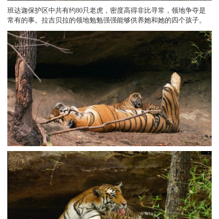
班达迦保护区中共有约80只老虎，密度高得非比寻常，领地争夺是
常有的事。拉吉贝拉的领地勉勉强强能够供养她和她的四个孩子。