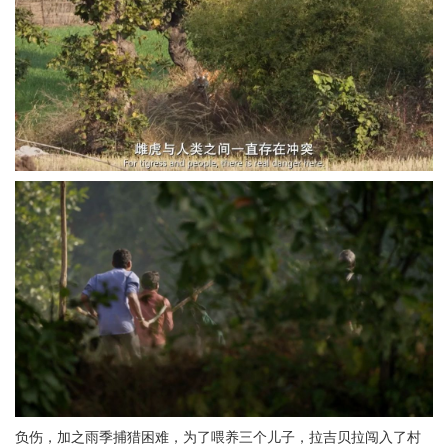
负伤，加之雨季捕猎困难，为了喂养三个儿子，拉吉贝拉闯入了村